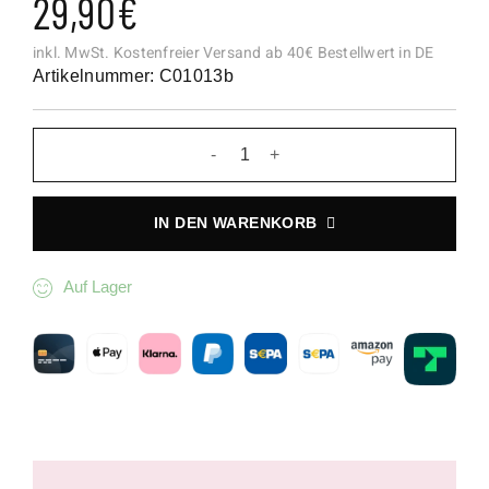
29,90
€
inkl. MwSt.
Kostenfreier Versand ab 40€ Bestellwert in DE
Artikelnummer: C01013b
Mondblumen Blau Charm Menge
IN DEN WARENKORB
Auf Lager