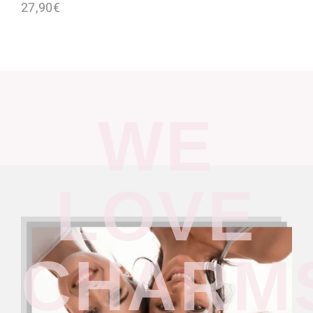
27,90
€
WE
LOVE
CHARM