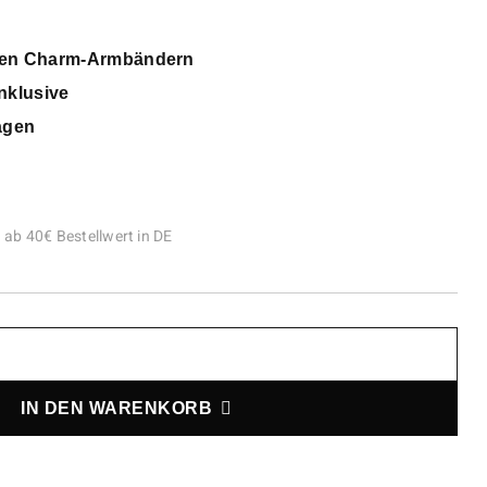
gen Charm-Armbändern
nklusive
agen
 ab 40€ Bestellwert in DE
IN DEN WARENKORB